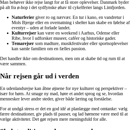
Man behøver ikke rejse langt for at få store oplevelser. Danmark byder
på alt fra ø-hop i det sydfynske øhav til cykelferier langs Limfjorden.
Naturferier
giver ro og nærvær. En tur i kano, en vandretur i
Mols Bjerge eller en overnatning i shelter kan skabe en følelse af
eventyr – uden at forlade landet.
Kulturrejser
kan være en weekend i Aarhus, Odense eller
Ribe, hvor I udforsker museer, caféer og historiske gader.
Temarejser
som madture, musikfestivaler eller sportsoplevelser
kan samle familien om en fælles passion.
Det handler ikke om destinationen, men om at skabe tid og rum til at
være sammen.
Når rejsen går ud i verden
En udenlandsrejse kan åbne øjnene for nye kulturer og perspektiver –
især for børn. At smage ny mad, høre et andet sprog og se, hvordan
mennesker lever andre steder, giver både læring og forståelse.
For at undgå stress er det en god idé at planlægge med omtanke: vælg
færre destinationer, giv plads til pauser, og lad børnene være med til at
vælge aktiviteter. Det gør rejsen mere meningsfuld for alle.