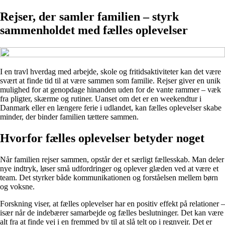
Rejser, der samler familien – styrk
sammenholdet med fælles oplevelser
I en travl hverdag med arbejde, skole og fritidsaktiviteter kan det være
svært at finde tid til at være sammen som familie. Rejser giver en unik
mulighed for at genopdage hinanden uden for de vante rammer – væk
fra pligter, skærme og rutiner. Uanset om det er en weekendtur i
Danmark eller en længere ferie i udlandet, kan fælles oplevelser skabe
minder, der binder familien tættere sammen.
Hvorfor fælles oplevelser betyder noget
Når familien rejser sammen, opstår der et særligt fællesskab. Man deler
nye indtryk, løser små udfordringer og oplever glæden ved at være et
team. Det styrker både kommunikationen og forståelsen mellem børn
og voksne.
Forskning viser, at fælles oplevelser har en positiv effekt på relationer –
især når de indebærer samarbejde og fælles beslutninger. Det kan være
alt fra at finde vej i en fremmed by til at slå telt op i regnvejr. Det er