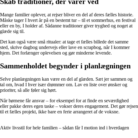
Skab traditioner, der varer ved
Mange familier oplever, at rejser bliver en del af deres fælles historie.
Måske tager I hvert år på en bestemt tur – til et sommerhus, en festival
eller en by, I holder af. Sådanne traditioner giver tryghed og noget at
glæde sig til.
Det kan også være små ritualer: at tage et fælles billede det samme
sted, skrive dagbog undervejs eller lave en scrapbog, når I kommer
hjem. Det forlænger oplevelsen og gør minderne levende.
Sammenholdet begynder i planlægningen
Selve planlægningen kan være en del af glæden. Sæt jer sammen og
tal om, hvad I hver især drømmer om. Lav en liste over ønsker og
prioriter, så alle føler sig hørt.
Når børnene får ansvar – for eksempel for at finde en seværdighed
eller pakke deres egen taske – vokser deres engagement. Det gør rejsen
til et fælles projekt, ikke bare en ferie arrangeret af de voksne.
Aktiv livsstil for hele familien – sådan får I motion ind i hverdagen