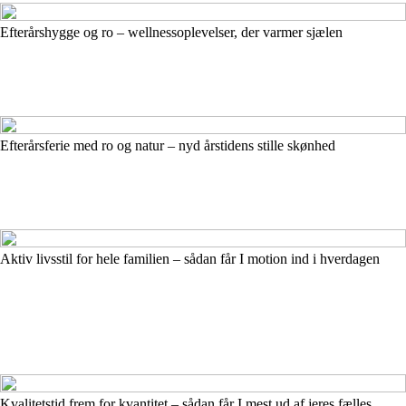
Efterårshygge og ro – wellnessoplevelser, der varmer sjælen
Efterårsferie med ro og natur – nyd årstidens stille skønhed
Aktiv livsstil for hele familien – sådan får I motion ind i hverdagen
Kvalitetstid frem for kvantitet – sådan får I mest ud af jeres fælles