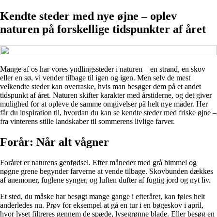
Kendte steder med nye øjne – oplev
naturen på forskellige tidspunkter af året
Mange af os har vores yndlingssteder i naturen – en strand, en skov
eller en sø, vi vender tilbage til igen og igen. Men selv de mest
velkendte steder kan overraske, hvis man besøger dem på et andet
tidspunkt af året. Naturen skifter karakter med årstiderne, og det giver
mulighed for at opleve de samme omgivelser på helt nye måder. Her
får du inspiration til, hvordan du kan se kendte steder med friske øjne –
fra vinterens stille landskaber til sommerens livlige farver.
Forår: Når alt vågner
Foråret er naturens genfødsel. Efter måneder med grå himmel og
nøgne grene begynder farverne at vende tilbage. Skovbunden dækkes
af anemoner, fuglene synger, og luften dufter af fugtig jord og nyt liv.
Et sted, du måske har besøgt mange gange i efteråret, kan føles helt
anderledes nu. Prøv for eksempel at gå en tur i en bøgeskov i april,
hvor lyset filtreres gennem de spæde, lysegrønne blade. Eller besøg en