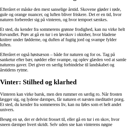
Efteråret er måske den mest sanselige årstid. Skovene gløder i røde,
gule og orange nuancer, og luften bliver friskere. Det er en tid, hvor
naturen forbereder sig på vinteren, og hvor tempoet sænkes.
Et sted, du kender fra sommerens grønne frodighed, kan nu virke helt
forvandlet. Prøv at gå en tur i en løvskov i oktober, hvor bladene
knitrer under fødderne, og duften af fugtig jord og svampe fylder
luften.
Efteråret er også høstsæson – både for naturen og for os. Tag på
sanketur efter bær, nødder eller svampe, og oplev glæden ved at samle
naturens gaver. Det giver en særlig forbindelse til landskabet og
årstidens rytme.
Vinter: Stilhed og klarhed
Vinteren kan virke barsk, men den rummer en særlig ro. Når frosten
lægger sig, og lydene dæmpes, får naturen et næsten meditativt præg.
Et sted, du kender fra sommerens liv, kan nu føles som et helt andet
univers.
Besøg en sø, der er delvist frosset til, eller gå en tur i en skov, hvor
sneen dæmper hvert skridt. Selv uden sne kan vinterens nøgne