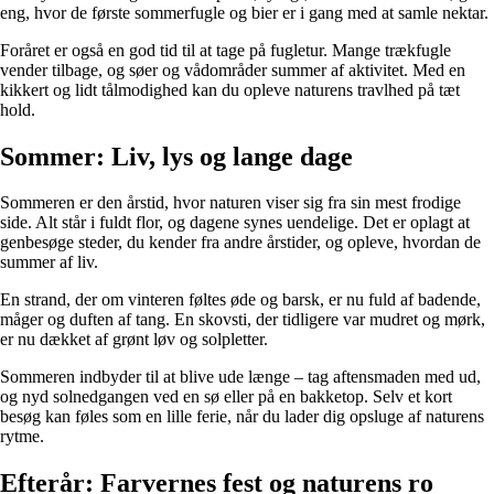
eng, hvor de første sommerfugle og bier er i gang med at samle nektar.
Foråret er også en god tid til at tage på fugletur. Mange trækfugle
vender tilbage, og søer og vådområder summer af aktivitet. Med en
kikkert og lidt tålmodighed kan du opleve naturens travlhed på tæt
hold.
Sommer: Liv, lys og lange dage
Sommeren er den årstid, hvor naturen viser sig fra sin mest frodige
side. Alt står i fuldt flor, og dagene synes uendelige. Det er oplagt at
genbesøge steder, du kender fra andre årstider, og opleve, hvordan de
summer af liv.
En strand, der om vinteren føltes øde og barsk, er nu fuld af badende,
måger og duften af tang. En skovsti, der tidligere var mudret og mørk,
er nu dækket af grønt løv og solpletter.
Sommeren indbyder til at blive ude længe – tag aftensmaden med ud,
og nyd solnedgangen ved en sø eller på en bakketop. Selv et kort
besøg kan føles som en lille ferie, når du lader dig opsluge af naturens
rytme.
Efterår: Farvernes fest og naturens ro