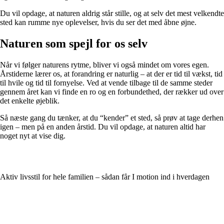
Du vil opdage, at naturen aldrig står stille, og at selv det mest velkendte
sted kan rumme nye oplevelser, hvis du ser det med åbne øjne.
Naturen som spejl for os selv
Når vi følger naturens rytme, bliver vi også mindet om vores egen.
Årstiderne lærer os, at forandring er naturlig – at der er tid til vækst, tid
til hvile og tid til fornyelse. Ved at vende tilbage til de samme steder
gennem året kan vi finde en ro og en forbundethed, der rækker ud over
det enkelte øjeblik.
Så næste gang du tænker, at du “kender” et sted, så prøv at tage derhen
igen – men på en anden årstid. Du vil opdage, at naturen altid har
noget nyt at vise dig.
Aktiv livsstil for hele familien – sådan får I motion ind i hverdagen