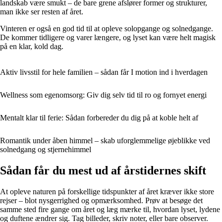
landskab være smukt – de bare grene afslører former og strukturer,
man ikke ser resten af året.
Vinteren er også en god tid til at opleve solopgange og solnedgange.
De kommer tidligere og varer længere, og lyset kan være helt magisk
på en klar, kold dag.
Aktiv livsstil for hele familien – sådan får I motion ind i hverdagen
Wellness som egenomsorg: Giv dig selv tid til ro og fornyet energi
Mentalt klar til ferie: Sådan forbereder du dig på at koble helt af
Romantik under åben himmel – skab uforglemmelige øjeblikke ved
solnedgang og stjernehimmel
Sådan får du mest ud af årstidernes skift
At opleve naturen på forskellige tidspunkter af året kræver ikke store
rejser – blot nysgerrighed og opmærksomhed. Prøv at besøge det
samme sted fire gange om året og læg mærke til, hvordan lyset, lydene
og duftene ændrer sig. Tag billeder, skriv noter, eller bare observer.